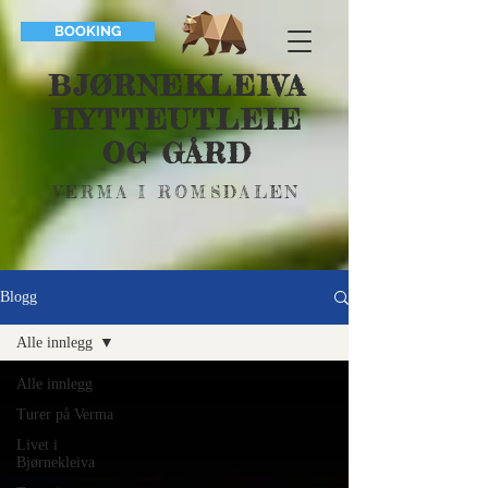
BOOKING
BJØRNEKLEIVA
HYTTEUTLEIE
OG GÅRD
VERMA I ROMSDALEN
Blogg
Alle innlegg
Alle innlegg
Turer på Verma
Livet i
Bjørnekleiva