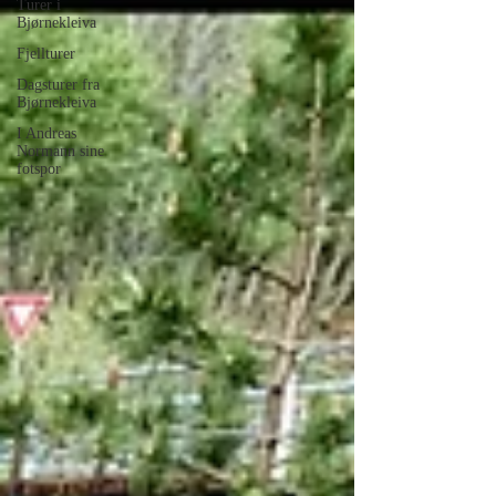
Turer i
Bjørnekleiva
Fjellturer
Dagsturer fra
Bjørnekleiva
I Andreas
Normann sine
fotspor