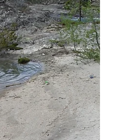
Turer i
Bjørnekleiva
Fjellturer
Dagsturer fra
Bjørnekleiva
I Andreas
Normann sine
fotspor