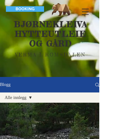
BOOKING
BJØRNEKLEIVA
HYTTEUTLEIE
OG GÅRD
VERMA I ROMSDALEN
Blogg
Alle innlegg
Alle innlegg
Turer på Verma
Livet i
Bjørnekleiva