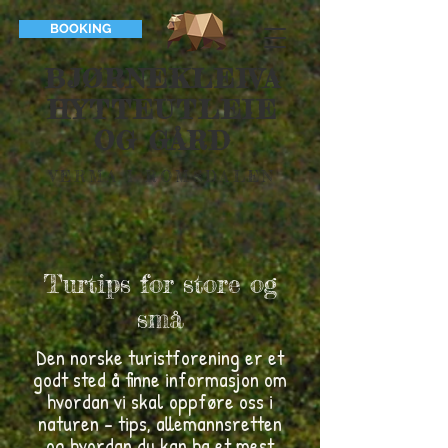
BOOKING
BJØRNEKLEIVA
HYTTEUTLEIE
OG GÅRD
VERMA I ROMSDALEN
Turtips for store og
små
Den norske turistforening er et
godt sted å finne informasjon om
hvordan vi skal oppføre oss i
naturen - tips, allemannsretten
og
hvordan
du kan ha et mest