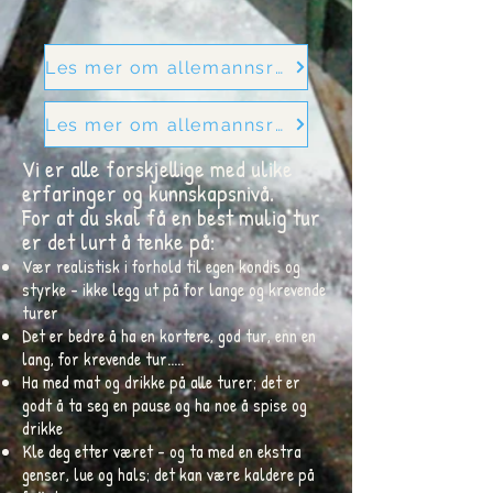
Les mer om allemannsretten her
Les mer om allemannsretten her
Vi er alle forskjellige med ulike
erfaringer og kunnskapsnivå.
For at du skal få en best mulig tur
er det lurt å tenke på:
Vær realistisk i forhold til egen kondis og
styrke - ikke legg ut på for lange og krevende
turer
Det er bedre å ha en kortere, god tur, enn en
lang, for krevende tur.....
Ha med mat og drikke på alle turer; det er
godt å ta seg en pause og ha noe å spise og
drikke
Kle deg etter været - og ta med en ekstra
genser, lue og hals; det kan være kaldere på