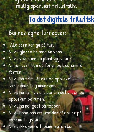
mulig sporløst friluftsliv.
Ta det digitale friluftskurset fra De
Barnas egne turregler:
Alle barn kan gå på tur.
Vi vil gjerne ha med en venn.
Vi vil være med å planlegge turen.
Vi har lyst til å gå foran og bestemme
farten.
Vi vil ha tid til å leke og oppleve
spennende ting underveis.
Vi vil ha tid til å snakke om det vi ser og
opplever på turen.
Vi vil ha no` godt på toppen.
Vi vil kose oss om kvelden når vi er på
overnattingstur.
Vi vil ikke være frosne, våte eller