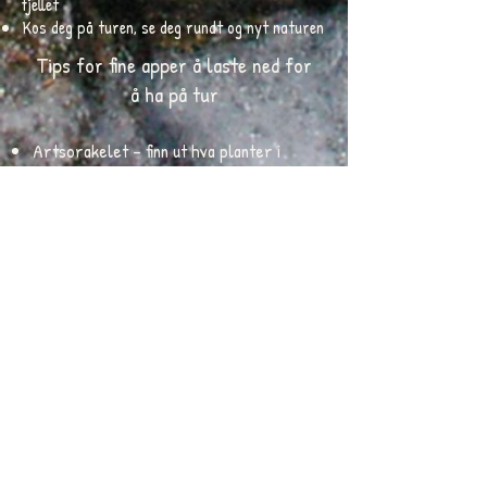
fjellet
Kos deg på turen, se deg rundt og nyt naturen
Tips for fine apper å laste ned for
å ha på tur
Artsorakelet - finn ut hva planter i
naturen heter
Norgeskart - her kan du laste ned kart
slik at du har når du ikke
har dekning
Norsk friluftsliv har funnet mange gode
apper som er fine å ha på tur
Sjekk dem
ut!
Flere kommer.....
Kontaktinfo:
Bjørnekleiva Hytteutleie