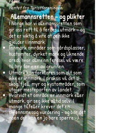
redde.
Hentet fra Turistforeningen.
Allemannsretten - og plikter
I Norge har vi allemanssretten som
gir oss rett til å ferdes i utmark - og
det er viktig å vite at den ikke
gjelder i innmark.
Innmark områder som gårdsplasser,
hustomter, dyrket mark og liknende
areal hvor allmenn ferdsel vil være
til bry for eier av grunnen.
Utmark kan forklares som alt som
ikke er innmark. I praksis vil det si
skog, fjell, myr og kystområder, som
utgjør mesteparten av landet.
Hvorvidt et område er innmark eller
utmark, gir seg ikke alltid selv. I
mange tilfeller krever det en
skjønnsmessig vurdering - og bor det
noen der kan en jo bare spørre:-)