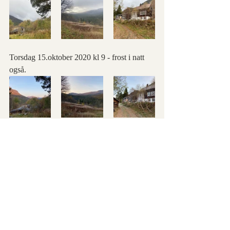
Torsdag 15.oktober 2020 kl 9 - frost i natt 
også. 
Onsdag 14.oktober 2020 - andre natten med 
frost. Men det ble en nydelig høstdag med 
blå himmel og kjølig høstluft. Snøen lå hele 
dagen på de høyeste toppene som Døntind.
Tirsdag 13.oktober 2020 - første dagen det 