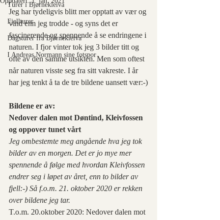
Oppdatert:
1. jan. 2021
Turer i Bjørnekleiva
Jeg har tydeligvis blitt mer opptatt av vær og 
Fjellturer
vind enn jeg trodde - og syns det er 
fascinerende og spennende å se endringene i 
Dagsturer fra Bjørnekleiva
naturen. I fjor vinter tok jeg 3 bilder titt og 
I Andreas Normann sine fotspor
ofte av den samme utsikten. Men som oftest 
når naturen visste seg fra sitt vakreste. I år 
har jeg tenkt å ta de tre bildene uansett vær:-)
Bildene er av:
Nedover dalen mot Døntind, Kleivfossen 
og oppover tunet vårt
Jeg ombestemte meg angående hva jeg tok 
bilder av en morgen. Det er jo mye mer 
spennende å følge med hvordan Kleivfossen 
endrer seg i løpet av året, enn to bilder av 
fjell:-) Så f.o.m. 21. oktober 2020 er rekken 
over bildene jeg tar.
T.o.m. 20.oktober 2020: Nedover dalen mot 